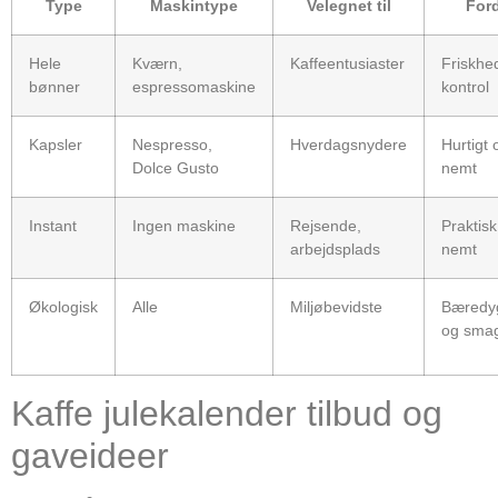
Type
Maskintype
Velegnet til
For
Hele
Kværn,
Kaffeentusiaster
Friskhe
bønner
espressomaskine
kontrol
Kapsler
Nespresso,
Hverdagsnydere
Hurtigt 
Dolce Gusto
nemt
Instant
Ingen maskine
Rejsende,
Praktisk
arbejdsplads
nemt
Økologisk
Alle
Miljøbevidste
Bæredy
og sma
Kaffe julekalender tilbud og
gaveideer