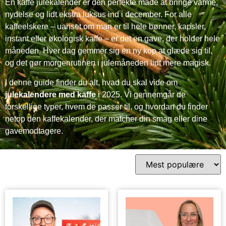
En kaffe julekalender er den perfekte måde at bringe varme,
nydelse og lidt ekstra luksus ind i december. For alle
kaffeelskere – uanset om man er til hele bønner, kapsler,
instant eller økologisk kaffe – er det en gave, der holder hele
måneden. Hver dag gemmer sig en ny kop at glæde sig til,
og det gør morgenrutinen i julemåneden lidt mere magisk.
I denne guide finder du alt, hvad du skal vide om
julekalendere med kaffe
i 2025. Vi gennemgår de
forskellige typer, hvem de passer til, og hvordan du finder
netop den kaffekalender, der matcher din smag eller dine
gavemodtagere.