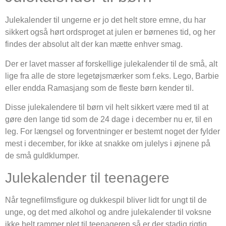
Julekalender til ungerne er jo det helt store emne, du har
sikkert også hørt ordsproget at julen er børnenes tid, og her
findes der absolut alt der kan mætte enhver smag.
Der er lavet masser af forskellige julekalender til de små, alt
lige fra alle de store legetøjsmærker som f.eks. Lego, Barbie
eller endda Ramasjang som de fleste børn kender til.
Disse julekalendere til børn vil helt sikkert være med til at
gøre den lange tid som de 24 dage i december nu er, til en
leg. For længsel og forventninger er bestemt noget der fylder
mest i december, for ikke at snakke om julelys i øjnene på
de små guldklumper.
Julekalender til teenagere
Når tegnefilmsfigure og dukkespil bliver lidt for ungt til de
unge, og det med alkohol og andre julekalender til voksne
ikke helt rammer plet til teenageren så er der stadig rigtig