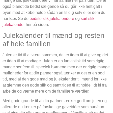
mange slik julekalendere vi har samlet her på siden. De er
også blandt de bedst sælgende så du går ikke helt galt i
byen med at købe netop sådan en til dig selv eller dem du
har kær. Se de
bedste slik julekalendere
og
surt slik
julekalender
her på siden.
Julekalender til mænd og resten
af hele familien
Julen er tid til at være sammen, det er tiden til at give og det
er tiden til at modtage. Julen er en fantastisk tid som rigtig
mange ser frem til, specielt børnene men der er rigtig mange
muligheder for at din partner også tænker at det er en sød
tid, med al den gode mad og julekalender til mænd for ikke
at glemme den gode slik og samt tiden til at holde lidt fri fra
arbejde og værne mere om de familiære værdier.
Med gode grunde til at din partner tænker godt om julen og
allerede nu tænker på forskellige gaveidéer som han/hun
skal give dig eller andre medlemmer af familien, så er det