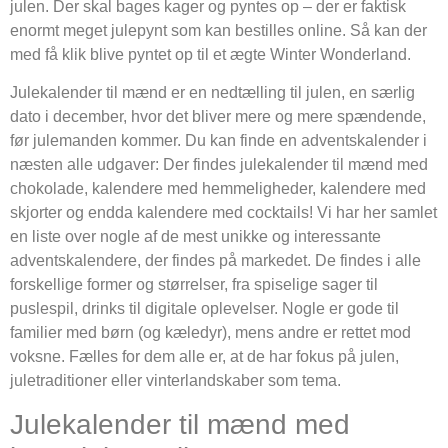
julen. Der skal bages kager og pyntes op – der er faktisk
enormt meget julepynt som kan bestilles online. Så kan der
med få klik blive pyntet op til et ægte Winter Wonderland.
Julekalender til mænd er en nedtælling til julen, en særlig
dato i december, hvor det bliver mere og mere spændende,
før julemanden kommer. Du kan finde en adventskalender i
næsten alle udgaver: Der findes julekalender til mænd med
chokolade, kalendere med hemmeligheder, kalendere med
skjorter og endda kalendere med cocktails! Vi har her samlet
en liste over nogle af de mest unikke og interessante
adventskalendere, der findes på markedet. De findes i alle
forskellige former og størrelser, fra spiselige sager til
puslespil, drinks til digitale oplevelser. Nogle er gode til
familier med børn (og kæledyr), mens andre er rettet mod
voksne. Fælles for dem alle er, at de har fokus på julen,
juletraditioner eller vinterlandskaber som tema.
Julekalender til mænd med