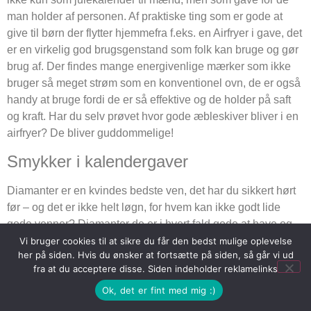
man holder af personen. Af praktiske ting som er gode at
give til børn der flytter hjemmefra f.eks. en Airfryer i gave, det
er en virkelig god brugsgenstand som folk kan bruge og gør
brug af. Der findes mange energivenlige mærker som ikke
bruger så meget strøm som en konventionel ovn, de er også
handy at bruge fordi de er så effektive og de holder på saft
og kraft. Har du selv prøvet hvor gode æbleskiver bliver i en
airfryer? De bliver guddommelige!
Smykker i kalendergaver
Diamanter er en kvindes bedste ven, det har du sikkert hørt
før – og det er ikke helt løgn, for hvem kan ikke godt lide
gode venner? Diamanter de er i hvert fald gode at have og
man kan ikke erstatte synet af din partner der får diamanter i
Vi bruger cookies til at sikre du får den bedst mulige oplevelse
her på siden. Hvis du ønsker at fortsætte på siden, så går vi ud
julegave, det er sædvanligvis en euforisk lykke og et smil fra
fra at du acceptere disse. Siden indeholder reklamelinks
øre til øre når der gemmer sig et flot smykke til kvinden i dit
Ok, det er fint med mig :)
liv. Det er den største glæde at give, så forkæl den person du
holder af med en brugbar kalendergave.