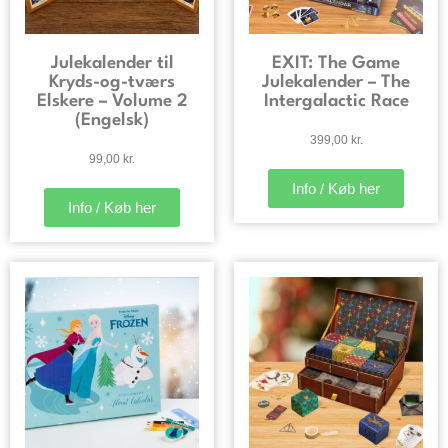
Julekalender til
EXIT: The Game
Kryds-og-tværs
Julekalender – The
Elskere – Volume 2
Intergalactic Race
(Engelsk)
399,00
kr.
99,00
kr.
Info / Køb her
Info / Køb her