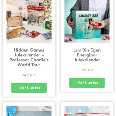
Hidden Games
Lav Din Egen
Julekalender –
Energibar
Professor Charlie’s
Julekalender
World Tour
129,00
kr.
349,00
kr.
Info / Køb her
Info / Køb her