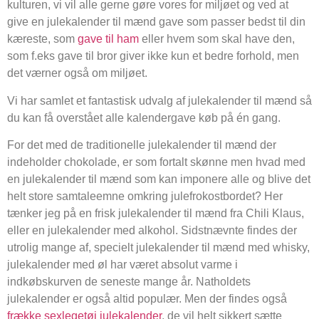
kulturen, vi vil alle gerne gøre vores for miljøet og ved at
give en julekalender til mænd gave som passer bedst til din
kæreste, som
gave til ham
eller hvem som skal have den,
som f.eks gave til bror giver ikke kun et bedre forhold, men
det værner også om miljøet.
Vi har samlet et fantastisk udvalg af julekalender til mænd så
du kan få overstået alle kalendergave køb på én gang.
For det med de traditionelle julekalender til mænd der
indeholder chokolade, er som fortalt skønne men hvad med
en julekalender til mænd som kan imponere alle og blive det
helt store samtaleemne omkring julefrokostbordet? Her
tænker jeg på en frisk julekalender til mænd fra Chili Klaus,
eller en julekalender med alkohol. Sidstnævnte findes der
utrolig mange af, specielt julekalender til mænd med whisky,
julekalender med øl har været absolut varme i
indkøbskurven de seneste mange år. Natholdets
julekalender er også altid populær. Men der findes også
frække sexlegetøj julekalender
, de vil helt sikkert sætte