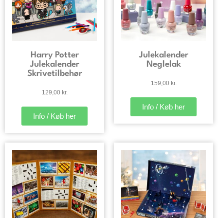
Harry Potter
Julekalender
Julekalender
Neglelak
Skrivetilbehør
159,00
kr.
129,00
kr.
Info / Køb her
Info / Køb her