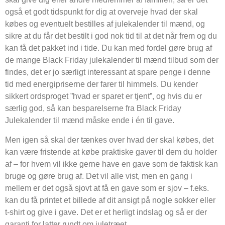
også et godt tidspunkt for dig at overveje hvad der skal
købes og eventuelt bestilles af julekalender til mænd, og
sikre at du får det bestilt i god nok tid til at det når frem og du
kan få det pakket ind i tide. Du kan med fordel gøre brug af
de mange Black Friday julekalender til mænd tilbud som der
findes, det er jo særligt interessant at spare penge i denne
tid med energipriserne der farer til himmels. Du kender
sikkert ordsproget ”hvad er sparet er tjent”, og hvis du er
særlig god, så kan besparelserne fra Black Friday
Julekalender til mænd måske ende i én til gave.
Men igen så skal der tænkes over hvad der skal købes, det
kan være fristende at købe praktiske gaver til dem du holder
af – for hvem vil ikke gerne have en gave som de faktisk kan
bruge og gøre brug af. Det vil alle vist, men en gang i
mellem er det også sjovt at få en gave som er sjov – f.eks.
kan du få printet et billede af dit ansigt på nogle sokker eller
t-shirt og give i gave. Det er et herligt indslag og så er der
garanti for latter rundt om juletræet.