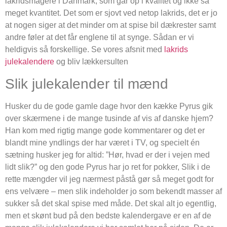
lakridsmagere i Danmark, som går op i kvalitet og ikke så
meget kvantitet. Det som er sjovt ved netop lakrids, det er jo
at nogen siger at det minder om at spise bil dækrester samt
andre føler at det får englene til at synge. Sådan er vi
heldigvis så forskellige. Se vores afsnit med
lakrids
julekalendere
og bliv lækkersulten
Slik julekalender til mænd
Husker du de gode gamle dage hvor den kække Pyrus gik
over skærmene i de mange tusinde af vis af danske hjem?
Han kom med rigtig mange gode kommentarer og det er
blandt mine yndlings der har været i TV, og specielt én
sætning husker jeg for altid: ”Hør, hvad er der i vejen med
lidt slik?” og den gode Pyrus har jo ret for pokker, Slik i de
rette mængder vil jeg nærmest påstå gør så meget godt for
ens velvære – men slik indeholder jo som bekendt masser af
sukker så det skal spise med måde. Det skal alt jo egentlig,
men et skønt bud på den bedste kalendergave er en af de