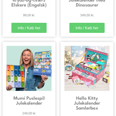
Kryds-og-tværs
Julekalender med
Elskere (Engelsk)
Dinosaurer
99,00
kr.
349,00
kr.
Info / Køb her
Info / Køb her
Mumi Puslespil
Hello Kitty
Julekalender
Julekalender
Samlerbox
249,00
kr.