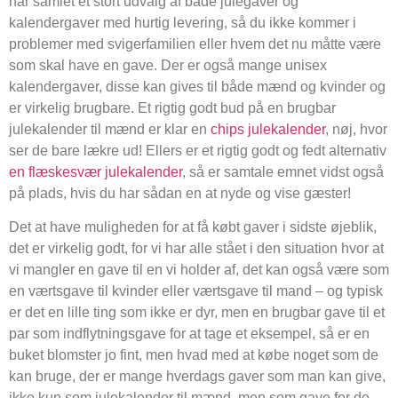
har samlet et stort udvalg af både julegaver og
kalendergaver med hurtig levering, så du ikke kommer i
problemer med svigerfamilien eller hvem det nu måtte være
som skal have en gave. Der er også mange unisex
kalendergaver, disse kan gives til både mænd og kvinder og
er virkelig brugbare. Et rigtig godt bud på en brugbar
julekalender til mænd er klar en
chips julekalender
, nøj, hvor
ser de bare lækre ud! Ellers er et rigtig godt og fedt alternativ
en flæskesvær julekalender
, så er samtale emnet vidst også
på plads, hvis du har sådan en at nyde og vise gæster!
Det at have muligheden for at få købt gaver i sidste øjeblik,
det er virkelig godt, for vi har alle stået i den situation hvor at
vi mangler en gave til en vi holder af, det kan også være som
en værtsgave til kvinder eller værtsgave til mand – og typisk
er det en lille ting som ikke er dyr, men en brugbar gave til et
par som indflytningsgave for at tage et eksempel, så er en
buket blomster jo fint, men hvad med at købe noget som de
kan bruge, der er mange hverdags gaver som man kan give,
ikke kun som julekalender til mænd, men som gave for de