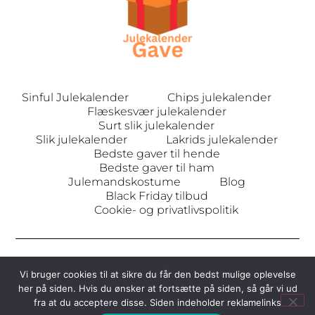
Sinful Julekalender
Chips julekalender
Flæskesvær julekalender
Surt slik julekalender
Slik julekalender
Lakrids julekalender
Bedste gaver til hende
Bedste gaver til ham
Julemandskostume
Blog
Black Friday tilbud
Cookie- og privatlivspolitik
Vi bruger cookies til at sikre du får den bedst mulige oplevelse
© Alle rettigheder forbeholdt Julekalendergave.dk | Siden er
her på siden. Hvis du ønsker at fortsætte på siden, så går vi ud
indeholder reklame links
fra at du acceptere disse. Siden indeholder reklamelinks